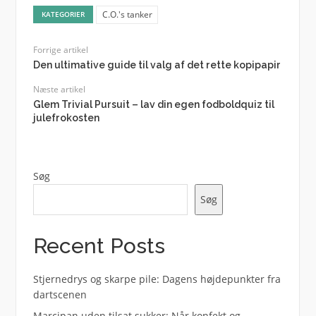
C.O.'s tanker
KATEGORIER
Forrige artikel
Den ultimative guide til valg af det rette kopipapir
Næste artikel
Glem Trivial Pursuit – lav din egen fodboldquiz til
julefrokosten
Søg
Søg
Recent Posts
Stjernedrys og skarpe pile: Dagens højdepunkter fra
dartscenen
Marcipan uden tilsat sukker: Når konfekt og