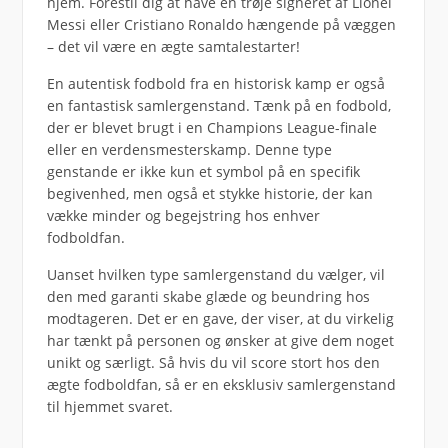
hjem. Forestil dig at have en trøje signeret af Lionel
Messi eller Cristiano Ronaldo hængende på væggen
– det vil være en ægte samtalestarter!
En autentisk fodbold fra en historisk kamp er også
en fantastisk samlergenstand. Tænk på en fodbold,
der er blevet brugt i en Champions League-finale
eller en verdensmesterskamp. Denne type
genstande er ikke kun et symbol på en specifik
begivenhed, men også et stykke historie, der kan
vække minder og begejstring hos enhver
fodboldfan.
Uanset hvilken type samlergenstand du vælger, vil
den med garanti skabe glæde og beundring hos
modtageren. Det er en gave, der viser, at du virkelig
har tænkt på personen og ønsker at give dem noget
unikt og særligt. Så hvis du vil score stort hos den
ægte fodboldfan, så er en eksklusiv samlergenstand
til hjemmet svaret.