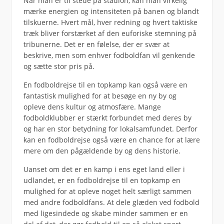
Når man er til stede på stadion, kan man virkelig
mærke energien og intensiteten på banen og blandt
tilskuerne. Hvert mål, hver redning og hvert taktiske
træk bliver forstærket af den euforiske stemning på
tribunerne. Det er en følelse, der er svær at
beskrive, men som enhver fodboldfan vil genkende
og sætte stor pris på.
En fodboldrejse til en topkamp kan også være en
fantastisk mulighed for at besøge en ny by og
opleve dens kultur og atmosfære. Mange
fodboldklubber er stærkt forbundet med deres by
og har en stor betydning for lokalsamfundet. Derfor
kan en fodboldrejse også være en chance for at lære
mere om den pågældende by og dens historie.
Uanset om det er en kamp i ens eget land eller i
udlandet, er en fodboldrejse til en topkamp en
mulighed for at opleve noget helt særligt sammen
med andre fodboldfans. At dele glæden ved fodbold
med ligesindede og skabe minder sammen er en