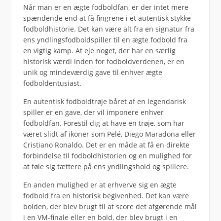
Når man er en ægte fodboldfan, er der intet mere
spændende end at få fingrene i et autentisk stykke
fodboldhistorie. Det kan være alt fra en signatur fra
ens yndlingsfodboldspiller til en ægte fodbold fra
en vigtig kamp. At eje noget, der har en særlig
historisk værdi inden for fodboldverdenen, er en
unik og mindeværdig gave til enhver ægte
fodboldentusiast.
En autentisk fodboldtrøje båret af en legendarisk
spiller er en gave, der vil imponere enhver
fodboldfan. Forestil dig at have en trøje, som har
været slidt af ikoner som Pelé, Diego Maradona eller
Cristiano Ronaldo. Det er en måde at få en direkte
forbindelse til fodboldhistorien og en mulighed for
at føle sig tættere på ens yndlingshold og spillere.
En anden mulighed er at erhverve sig en ægte
fodbold fra en historisk begivenhed. Det kan være
bolden, der blev brugt til at score det afgørende mål
i en VM-finale eller en bold, der blev brugt i en