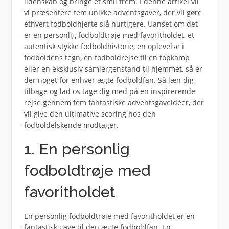
lidenskab og bringe et smil frem. I denne artikel vil
vi præsentere fem unikke adventsgaver, der vil gøre
ethvert fodboldhjerte slå hurtigere. Uanset om det
er en personlig fodboldtrøje med favoritholdet, et
autentisk stykke fodboldhistorie, en oplevelse i
fodboldens tegn, en fodboldrejse til en topkamp
eller en eksklusiv samlergenstand til hjemmet, så er
der noget for enhver ægte fodboldfan. Så læn dig
tilbage og lad os tage dig med på en inspirerende
rejse gennem fem fantastiske adventsgaveidéer, der
vil give den ultimative scoring hos den
fodboldelskende modtager.
1. En personlig
fodboldtrøje med
favoritholdet
En personlig fodboldtrøje med favoritholdet er en
fantastisk gave til den ægte fodboldfan. En