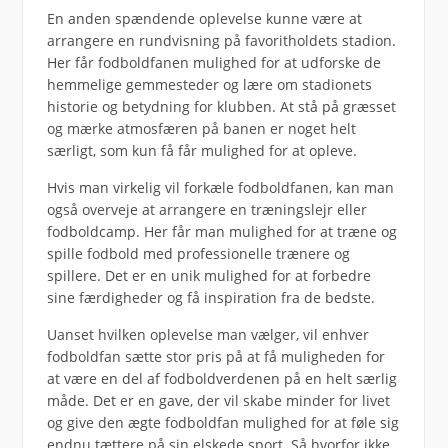
En anden spændende oplevelse kunne være at
arrangere en rundvisning på favoritholdets stadion.
Her får fodboldfanen mulighed for at udforske de
hemmelige gemmesteder og lære om stadionets
historie og betydning for klubben. At stå på græsset
og mærke atmosfæren på banen er noget helt
særligt, som kun få får mulighed for at opleve.
Hvis man virkelig vil forkæle fodboldfanen, kan man
også overveje at arrangere en træningslejr eller
fodboldcamp. Her får man mulighed for at træne og
spille fodbold med professionelle trænere og
spillere. Det er en unik mulighed for at forbedre
sine færdigheder og få inspiration fra de bedste.
Uanset hvilken oplevelse man vælger, vil enhver
fodboldfan sætte stor pris på at få muligheden for
at være en del af fodboldverdenen på en helt særlig
måde. Det er en gave, der vil skabe minder for livet
og give den ægte fodboldfan mulighed for at føle sig
endnu tættere på sin elskede sport. Så hvorfor ikke