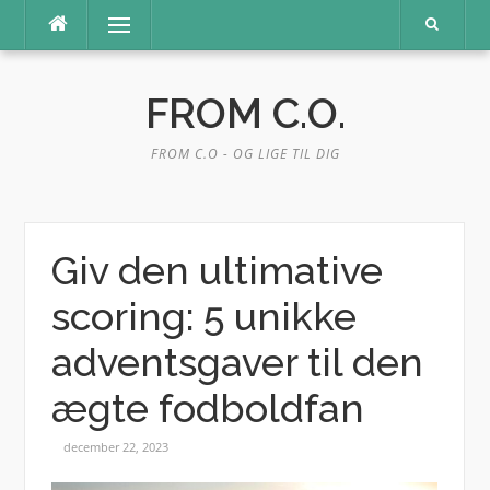
Spring
Menu
til
indhold
FROM C.O.
FROM C.O - OG LIGE TIL DIG
Giv den ultimative
scoring: 5 unikke
adventsgaver til den
ægte fodboldfan
december 22, 2023