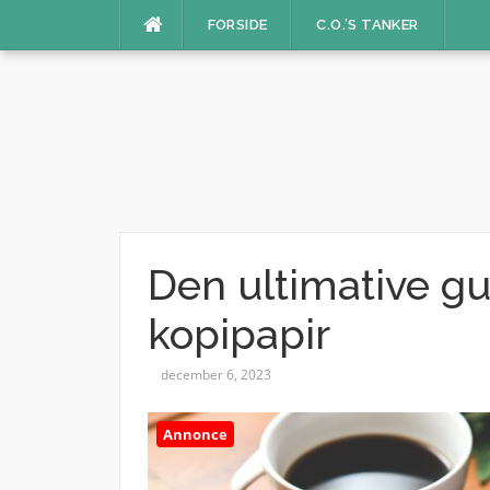
Spring
FORSIDE
C.O.’S TANKER
til
indhold
Den ultimative gui
kopipapir
december 6, 2023
Annonce