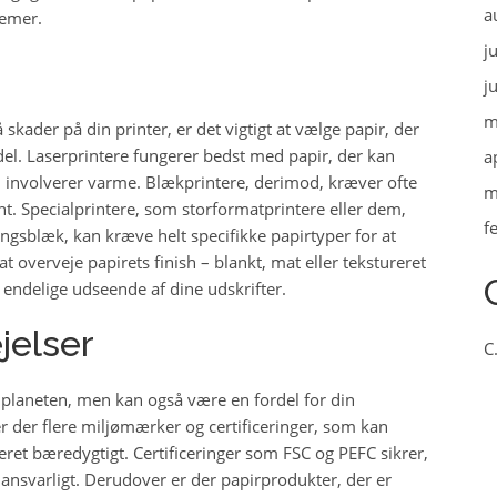
a
lemer.
j
j
m
 skader på din printer, er det vigtigt at vælge papir, der
el. Laserprintere fungerer bedst med papir, der kan
a
 involverer varme. Blækprintere, derimod, kræver ofte
m
nt. Specialprintere, som storformatprintere eller dem,
f
ngsblæk, kan kræve helt specifikke papirtyper for at
at overveje papirets finish – blankt, mat eller tekstureret
 endelige udseende af dine udskrifter.
jelser
C
r planeten, men kan også være en fordel for din
 der flere miljømærker og certificeringer, som kan
ret bæredygtigt. Certificeringer som FSC og PEFC sikrer,
 ansvarligt. Derudover er der papirprodukter, der er