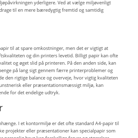
ljøpåvirkningen yderligere. Ved at vælge miljøvenligt
drage til en mere bæredygtig fremtid og samtidig
apir til at spare omkostninger, men det er vigtigt at
kvaliteten og din printers levetid. Billigt papir kan ofte
kvalitet og øget slid på printeren. På den anden side, kan
e penge på lang sigt gennem færre printerproblemer og
de den rigtige balance og overveje, hvor vigtig kvaliteten
 kunstnerisk eller præsentationsmæssigt miljø, kan
ende for det endelige udtryk.
r
ænge. I et kontormiljø er det ofte standard A4-papir til
ske projekter eller præsentationer kan specialpapir som
or personlig brug kan forskellige farver og størrelser