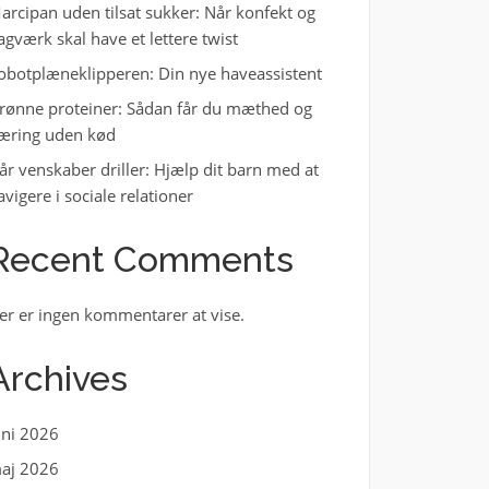
arcipan uden tilsat sukker: Når konfekt og
agværk skal have et lettere twist
obotplæneklipperen: Din nye haveassistent
rønne proteiner: Sådan får du mæthed og
æring uden kød
år venskaber driller: Hjælp dit barn med at
avigere i sociale relationer
Recent Comments
er er ingen kommentarer at vise.
Archives
uni 2026
aj 2026