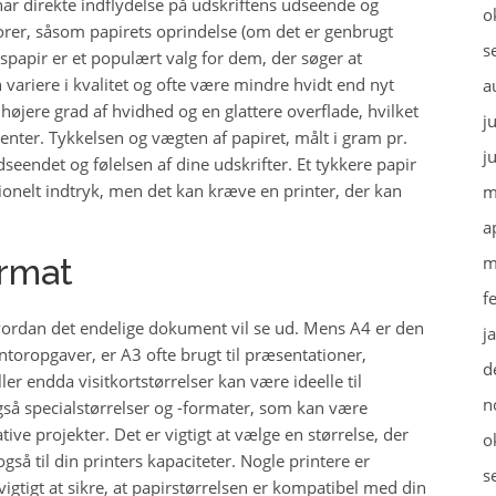
 har direkte indflydelse på udskriftens udseende og
o
orer, såsom papirets oprindelse (om det er genbrugt
s
spapir er et populært valg for dem, der søger at
variere i kvalitet og ofte være mindre hvidt end nyt
a
højere grad af hvidhed og en glattere overflade, hvilket
j
enter. Tykkelsen og vægten af papiret, målt i gram pr.
j
seendet og følelsen af dine udskrifter. Et tykkere papir
ionelt indtryk, men det kan kræve en printer, der kan
m
a
ormat
m
f
 hvordan det endelige dokument vil se ud. Mens A4 er den
j
ntoropgaver, er A3 ofte brugt til præsentationer,
d
er endda visitkortstørrelser kan være ideelle til
n
også specialstørrelser og -formater, som kan være
tive projekter. Det er vigtigt at vælge en størrelse, der
o
også til din printers kapaciteter. Nogle printere er
s
vigtigt at sikre, at papirstørrelsen er kompatibel med din