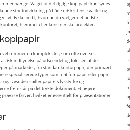
mmenhænge. Valget af det rigtige kopipapir kan synes
a
ende stor indvirkning på både udskriftens kvalitet og
m
æg vil vi dykke ned i, hvordan du vælger det bedste
f
l kontoret, hjemmet eller kunstneriske projekter.
j
opipapir
d
o
igevel rummer en kompleksitet, som ofte overses.
s
drastisk indflydelse på udseendet og følelsen af det
typer på markedet, fra standardkontorpapir, der primært
a
 mere specialiserede typer som mat fotopapir eller papir
j
ug. Desuden spiller papirets lysstyrke og
m
verne fremstår på det trykte dokument. Et højere
ræcise farver, hvilket er essentielt for præsentationer
a
f
er
d
n