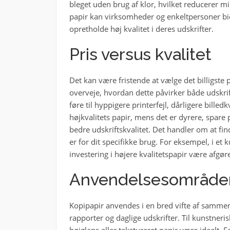
bleget uden brug af klor, hvilket reducerer mi
papir kan virksomheder og enkeltpersoner bi
opretholde høj kvalitet i deres udskrifter.
Pris versus kvalitet
Det kan være fristende at vælge det billigste p
overveje, hvordan dette påvirker både udskrifts
føre til hyppigere printerfejl, dårligere billed
højkvalitets papir, mens det er dyrere, spar
bedre udskriftskvalitet. Det handler om at fin
er for dit specifikke brug. For eksempel, i et
investering i højere kvalitetspapir være afgør
Anvendelsesområde
Kopipapir anvendes i en bred vifte af sammenh
rapporter og daglige udskrifter. Til kunstneri
højglans eller tekstureret papir være ideelt. F