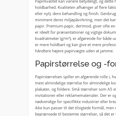
Papirkvalitet kan variere betydeligt, og dette
holdbarhed. Kvaliteten afhænger af flere fakt
eller nyt), dens behandling og finish. Genbrug
minimere deres miljøpåvirkning, men det kan 
papir. Premium-papir, derimod, giver ofte en 
er ideelt for præsentationer og vigtige dokum
kvadratmeter (g/m²), er afgørende for både ud
er mere holdbart og kan give et mere profess
håndtere højere papirvægte uden at jamme.
Papirstørrelse og -f
Papirstørrelsen spiller en afgørende rolle i,
mest almindelige størrelse for almindelige ko
plakater, og foldere. Små størrelser som A5 ell
invitationer eller reklamematerialer. Der er 
nødvendige for specifikke industrier eller krea
ikke kun passer til det tilsigtede formål, men 
begrænsede til bestemte størrelser, så det er 