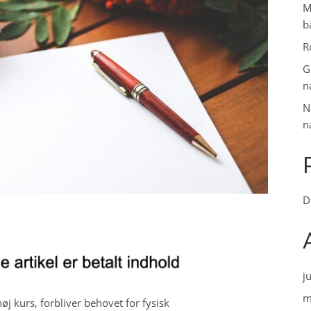
M
b
R
G
n
N
n
D
j
m
øj kurs, forbliver behovet for fysisk