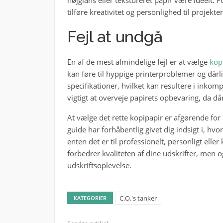
tilføre kreativitet og personlighed til projekte
Fejl at undgå
En af de mest almindelige fejl er at vælge
kop
kan føre til hyppige printerproblemer og dårlig
specifikationer, hvilket kan resultere i inkom
vigtigt at overveje papirets opbevaring, da dår
At vælge det rette kopipapir er afgørende for 
guide har forhåbentlig givet dig indsigt i, hv
enten det er til professionelt, personligt eller
forbedrer kvaliteten af dine udskrifter, men o
udskriftsoplevelse.
C.O.'s tanker
KATEGORIER