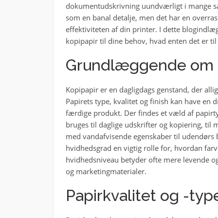
dokumentudskrivning uundværligt i mange sa
som en banal detalje, men det har en overrask
effektiviteten af din printer. I dette blogindl
kopipapir til dine behov, hvad enten det er ti
Grundlæggende om k
Kopipapir er en dagligdags genstand, der all
Papirets type, kvalitet og finish kan have en 
færdige produkt. Der findes et væld af papir
bruges til daglige udskrifter og kopiering, til
med vandafvisende egenskaber til udendørs br
hvidhedsgrad en vigtig rolle for, hvordan far
hvidhedsniveau betyder ofte mere levende og p
og marketingmaterialer.
Papirkvalitet og -typ