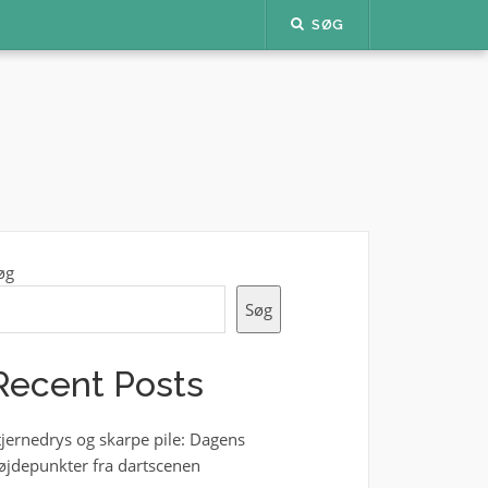
SØG
øg
Søg
Recent Posts
tjernedrys og skarpe pile: Dagens
øjdepunkter fra dartscenen