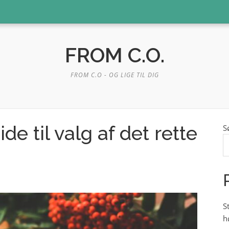
FROM C.O.
FROM C.O - OG LIGE TIL DIG
de til valg af det rette
S
S
h