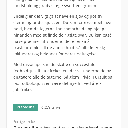
landshold og gradvist øge sværhedsgraden.
Endelig er det vigtigt at have en sjov og positiv
stemning under quizzen. Du kan for eksempel lave
hold, hvor deltagerne kan samarbejde og hjælpe
hinanden med at finde de rigtige svar. Du kan også
have præmier til vinderholdet eller små
trøstepræmier til de andre hold, så alle føler sig
inkluderet og belønnet for deres deltagelse.
Med disse tips kan du skabe en succesfuld
fodboldquiz til julefrokosten, der vil underholde og
engagere alle deltagerne. Så glem Trivial Pursuit og
lad fodboldquizzen være det nye hit ved årets
julefrokost.
C.O.'s tanker
KATEGORIER
Forrige artikel
Giv den ultimative scoring: 5 unikke adventsgaver