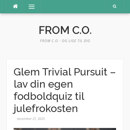
Spring
Menu
til
indhold
FROM C.O.
FROM C.O - OG LIGE TIL DIG
Glem Trivial Pursuit –
lav din egen
fodboldquiz til
julefrokosten
december 27, 2023