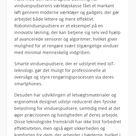
vinduespudserens værktøjskasse fået et markant
løft gennem moderne værktøjer og gadgets, der gør
arbejdet både lettere og mere effektivt.
Robotvinduespudsere er et eksempel på en
innovativ løsning, der kan betjene sig selv ved hjælp
af avancerede sensorer og algoritmer, hvilket giver
mulighed for at rengøre svært tilgængelige vinduer
med minimal menneskelig indgriben.
Smarte vinduespudsere, der er udstyret med IoT-
teknologi, gør det muligt for professionelle at
overvåge og styre rengøringsprocessen via deres
smartphones.
Desuden har udviklingen af letvægtsmaterialer og
ergonomisk designet udstyr reduceret den fysiske
belastning for vinduespudsere, samtidig med at det
øger præcisionen og hastigheden af deres arbejde.
Disse teknologiske fremskridt har ikke blot forbedret
effektiviteten, men også øget sikkerheden og
komforten for dem, der arbejder i højderne, hvilket i