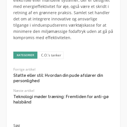
elektriske eller manuelle systemer, der er designet
med energieffektivitet for øje, også være et skridt i
retning af en grønnere praksis. Samlet set handler
det om at integrere innovative og ansvarlige
tilgange i vinduespudserens værktøjskasse for at
minimere den miljømæssige fodaftryk uden at gå på
kompromis med effektiviteten.
C.O.'s tanker
KATEGORIER
Forrige artikel
Støtte eller stil: Hvordan din pude afslører din
personlighed
Næste artikel
Teknologi møder træning: Fremtiden for anti-gø
halsbånd
Søg