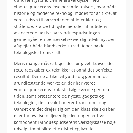
uundværlig rolle. Denne artikel dykker ned i
vinduespudserens fascinerende univers, hvor både
historie og moderne teknologi mødes for at sikre, at
vores udsyn til omverdenen altid er klart og
strålende. Fra de tidligste metoder til nutidens
avancerede udstyr har vinduespudsningen
gennemgået en bemærkelsesværdig udvikling, der
afspejler både håndværkets traditioner og de
teknologiske fremskridt.
Mens mange måske tager det for givet, kræver det
rette redskaber og teknikker at opnå det perfekte
resultat. Denne artikel vil guide dig gennem de
grundlæggende værktøjer, der har været
vinduespudserens trofaste følgesvende gennem
tiden, samt præsentere de nyeste gadgets og
teknologier, der revolutionerer branchen i dag.
Uanset om det drejer sig om den klassiske skraber
eller innovative miljøvenlige løsninger, er hver
komponent i vinduespudserens værktøjskasse nøje
udvalgt for at sikre effektivitet og kvalitet.