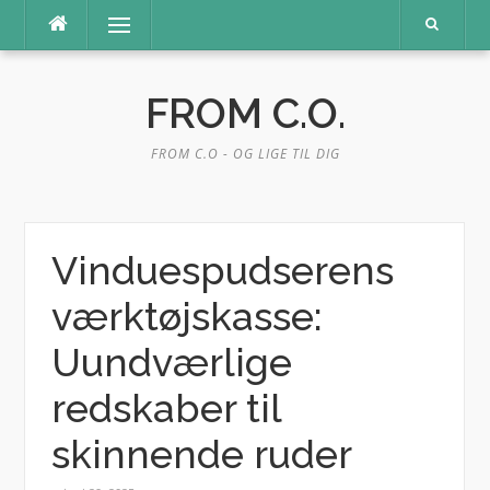
Spring
Menu
til
indhold
FROM C.O.
FROM C.O - OG LIGE TIL DIG
Vinduespudserens
værktøjskasse:
Uundværlige
redskaber til
skinnende ruder