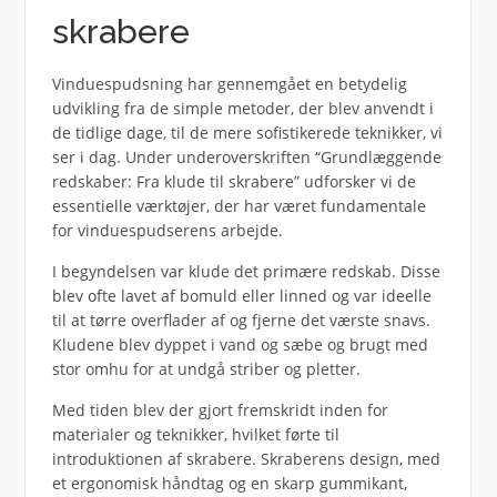
skrabere
Vinduespudsning har gennemgået en betydelig
udvikling fra de simple metoder, der blev anvendt i
de tidlige dage, til de mere sofistikerede teknikker, vi
ser i dag. Under underoverskriften “Grundlæggende
redskaber: Fra klude til skrabere” udforsker vi de
essentielle værktøjer, der har været fundamentale
for vinduespudserens arbejde.
I begyndelsen var klude det primære redskab. Disse
blev ofte lavet af bomuld eller linned og var ideelle
til at tørre overflader af og fjerne det værste snavs.
Kludene blev dyppet i vand og sæbe og brugt med
stor omhu for at undgå striber og pletter.
Med tiden blev der gjort fremskridt inden for
materialer og teknikker, hvilket førte til
introduktionen af skrabere. Skraberens design, med
et ergonomisk håndtag og en skarp gummikant,