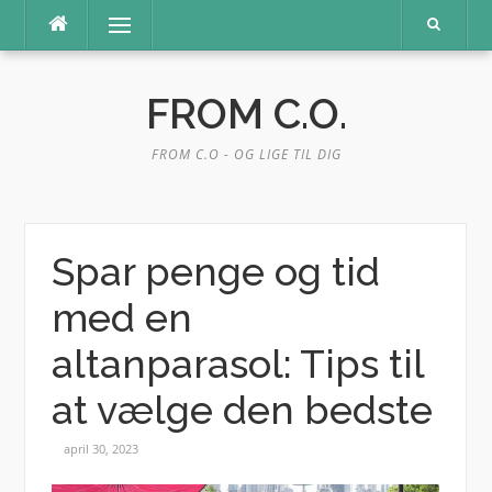
Spring
Menu
til
indhold
FROM C.O.
FROM C.O - OG LIGE TIL DIG
Spar penge og tid
med en
altanparasol: Tips til
at vælge den bedste
april 30, 2023