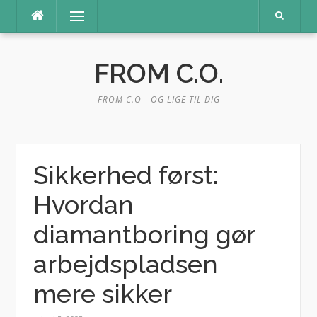
Spring
Menu
til
indhold
FROM C.O.
FROM C.O - OG LIGE TIL DIG
Sikkerhed først:
Hvordan
diamantboring gør
arbejdspladsen
mere sikker