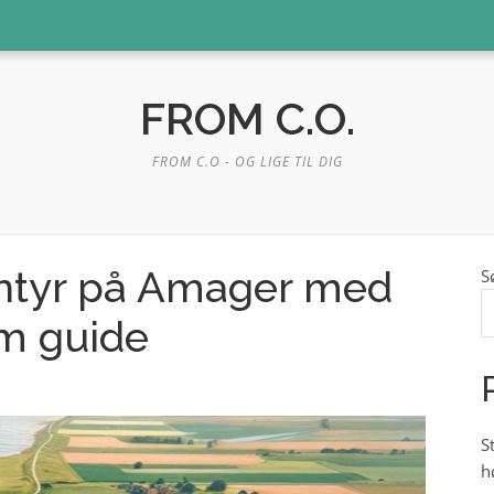
FROM C.O.
FROM C.O - OG LIGE TIL DIG
entyr på Amager med
S
om guide
S
h