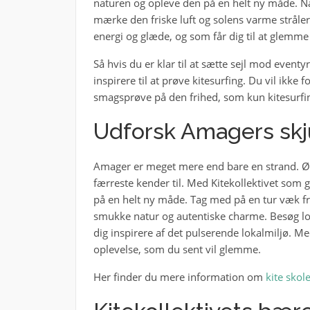
naturen og opleve den på en helt ny måde. N
mærke den friske luft og solens varme stråler 
energi og glæde, og som får dig til at glemme
Så hvis du er klar til at sætte sejl mod eventyr
inspirere til at prøve kitesurfing. Du vil ikke
smagsprøve på den frihed, som kun kitesurfin
Udforsk Amagers skju
Amager er meget mere end bare en strand. Ø
færreste kender til. Med Kitekollektivet som 
på en helt ny måde. Tag med på en tur væk fr
smukke natur og autentiske charme. Besøg lok
dig inspirere af det pulserende lokalmiljø. M
oplevelse, som du sent vil glemme.
Her finder du mere information om
kite skol