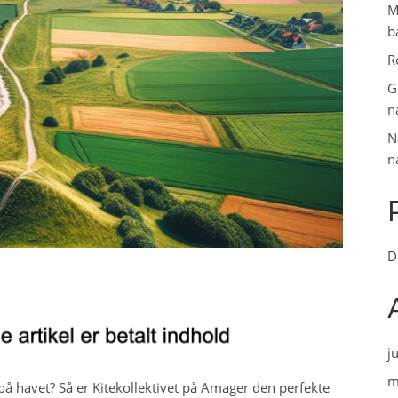
M
b
R
G
n
N
n
D
j
m
 havet? Så er Kitekollektivet på Amager den perfekte