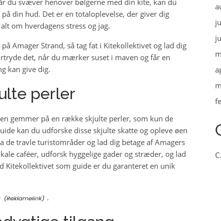
år du svæver henover bølgerne med din kite, kan du
a
på din hud. Det er en totaloplevelse, der giver dig
j
 alt om hverdagens stress og jag.
j
 på Amager Strand, så tag fat i Kitekollektivet og lad dig
m
 fortryde det, når du mærker suset i maven og får en
g kan give dig.
a
m
lte perler
f
en gemmer på en række skjulte perler, som kun de
guide kan du udforske disse skjulte skatte og opleve øen
a de travle turistområder og lad dig betage af Amagers
ale caféer, udforsk hyggelige gader og stræder, og lad
C
ed Kitekollektivet som guide er du garanteret en unik
e
.