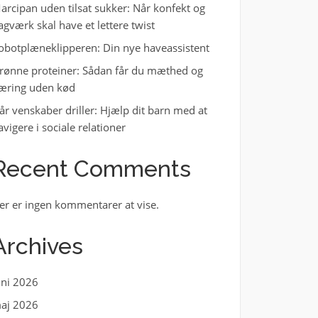
arcipan uden tilsat sukker: Når konfekt og
agværk skal have et lettere twist
obotplæneklipperen: Din nye haveassistent
rønne proteiner: Sådan får du mæthed og
æring uden kød
år venskaber driller: Hjælp dit barn med at
avigere i sociale relationer
Recent Comments
er er ingen kommentarer at vise.
Archives
uni 2026
aj 2026