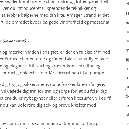
else, der kombinerer action, natur og frihed på en helt
o
liver du introduceret til spændende teknikker og
s
il at erobre bølgerne med din kite. Amager Strand er det
port, da området byder på gode vindforhold og masser af
a
j
e
.
j
m
og mærker vinden i ansigtet, er der en følelse af frihed
er ét med elementerne og får en følelse af at flyve over
a
n og elegance. Kitesurfing kræver koncentration og
m
emmelig oplevelse, der får adrenalinen til at pumpe.
f
 dig tryg og sikker, mens du udforsker kitesurfingens
j
il vejlede dig trin for trin og sørge for, at du føler dig
d
set om du er nybegynder eller erfaren kitesurfer, vil du få
 du kan udfordre dig selv og prøve kræfter med
n
o
 sjov sport, men også en måde at komme tættere på
s