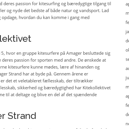
d deres passion for kitesurfing og bæredygtige tilgang til
a
ler og nyde det bedste af både natur og vandsport. Lad
m
t og opdage, hvordan du kan komme i gang med
f
j
lektivet
d
o
2015, hvor en gruppe kitesurfere på Amager besluttede sig
s
le deres passion for sporten med andre. De ønskede at
arne kitesurfere kunne mødes, lære af hinanden og
a
ger Strand har at byde på. Gennem årene er
j
 er det et veletableret fællesskab, der tiltrækker
m
llesskab, sikkerhed og bæredygtighed har Kitekollektivet
e til at deltage og blive en del af det spændende
a
f
er Strand
d
n