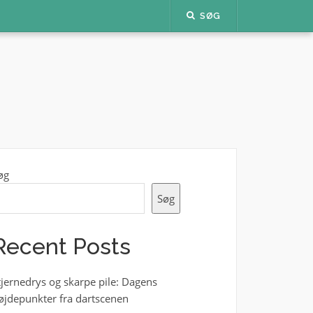
SØG
øg
Søg
Recent Posts
tjernedrys og skarpe pile: Dagens
øjdepunkter fra dartscenen