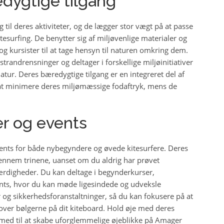
edygtige tilgang
 til deres aktiviteter, og de lægger stor vægt på at passe
tesurfing. De benytter sig af miljøvenlige materialer og
kursister til at tage hensyn til naturen omkring dem.
trandrensninger og deltager i forskellige miljøinitiativer
atur. Deres bæredygtige tilgang er en integreret del af
r at minimere deres miljømæssige fodaftryk, mens de
er og events
vents for både nybegyndere og øvede kitesurfere. Deres
g gennem trinene, uanset om du aldrig har prøvet
 færdigheder. Du kan deltage i begynderkurser,
nts, hvor du kan møde ligesindede og udveksle
yr og sikkerhedsforanstaltninger, så du kan fokusere på at
nover bølgerne på dit kiteboard. Hold øje med deres
med til at skabe uforglemmelige øjeblikke på Amager