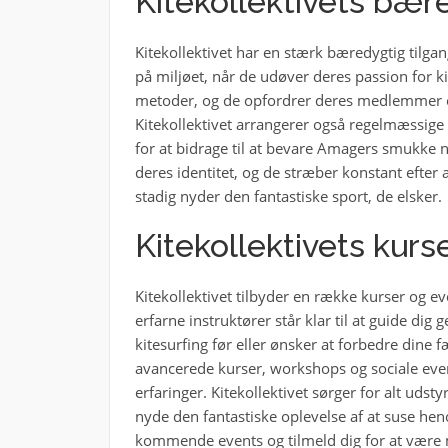
Kitekollektivets bær
Kitekollektivet har en stærk bæredygtig tilgang
på miljøet, når de udøver deres passion for ki
metoder, og de opfordrer deres medlemmer og 
Kitekollektivet arrangerer også regelmæssige s
for at bidrage til at bevare Amagers smukke n
deres identitet, og de stræber konstant efte
stadig nyder den fantastiske sport, de elsker.
Kitekollektivets kurs
Kitekollektivet tilbyder en række kurser og e
erfarne instruktører står klar til at guide di
kitesurfing før eller ønsker at forbedre dine
avancerede kurser, workshops og sociale eve
erfaringer. Kitekollektivet sørger for alt udst
nyde den fantastiske oplevelse af at suse he
kommende events og tilmeld dig for at være 