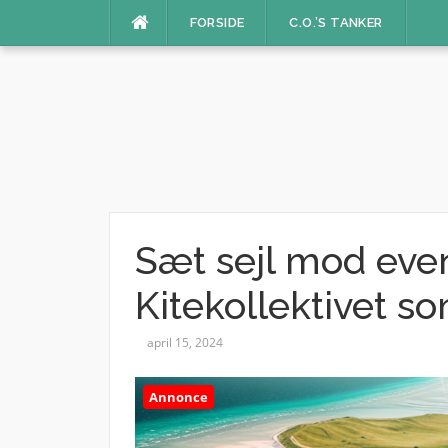
Spring
FORSIDE
C.O.’S TANKER
til
indhold
Sæt sejl mod ev
Kitekollektivet s
april 15, 2024
Annonce