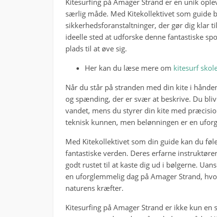
Kitesurfing på Amager Strand er en unik oplev
særlig måde. Med Kitekollektivet som guide b
sikkerhedsforanstaltninger, der gør dig klar t
ideelle sted at udforske denne fantastiske s
plads til at øve sig.
Her kan du læse mere om
kitesurf skol
Når du står på stranden med din kite i hånden 
og spænding, der er svær at beskrive. Du bliv
vandet, mens du styrer din kite med præcisio
teknisk kunnen, men belønningen er en uforgl
Med Kitekollektivet som din guide kan du føle
fantastiske verden. Deres erfarne instruktører v
godt rustet til at kaste dig ud i bølgerne. Uan
en uforglemmelig dag på Amager Strand, hvor
naturens kræfter.
Kitesurfing på Amager Strand er ikke kun en