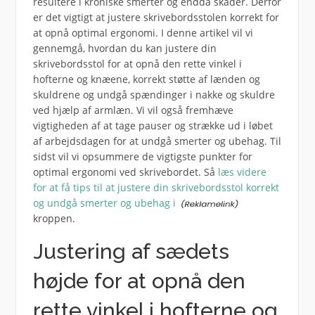
resultere i kroniske smerter og endda skader. Derfor
er det vigtigt at justere skrivebordsstolen korrekt for
at opnå optimal ergonomi. I denne artikel vil vi
gennemgå, hvordan du kan justere din
skrivebordsstol for at opnå den rette vinkel i
hofterne og knæene, korrekt støtte af lænden og
skuldrene og undgå spændinger i nakke og skuldre
ved hjælp af armlæn. Vi vil også fremhæve
vigtigheden af at tage pauser og strække ud i løbet
af arbejdsdagen for at undgå smerter og ubehag. Til
sidst vil vi opsummere de vigtigste punkter for
optimal ergonomi ved skrivebordet. Så
læs videre
for at få tips til at justere din skrivebordsstol korrekt
og undgå smerter og ubehag i
kroppen.
Justering af sædets
højde for at opnå den
rette vinkel i hofterne og