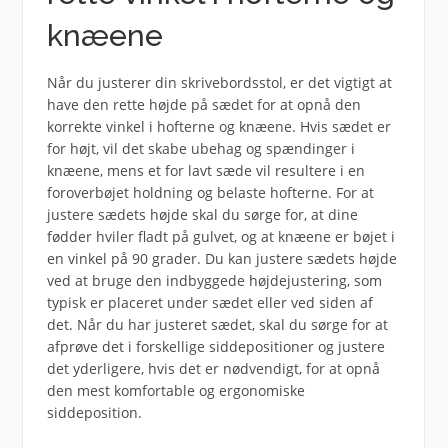
knæene
Når du justerer din skrivebordsstol, er det vigtigt at
have den rette højde på sædet for at opnå den
korrekte vinkel i hofterne og knæene. Hvis sædet er
for højt, vil det skabe ubehag og spændinger i
knæene, mens et for lavt sæde vil resultere i en
foroverbøjet holdning og belaste hofterne. For at
justere sædets højde skal du sørge for, at dine
fødder hviler fladt på gulvet, og at knæene er bøjet i
en vinkel på 90 grader. Du kan justere sædets højde
ved at bruge den indbyggede højdejustering, som
typisk er placeret under sædet eller ved siden af
det. Når du har justeret sædet, skal du sørge for at
afprøve det i forskellige siddepositioner og justere
det yderligere, hvis det er nødvendigt, for at opnå
den mest komfortable og ergonomiske
siddeposition.