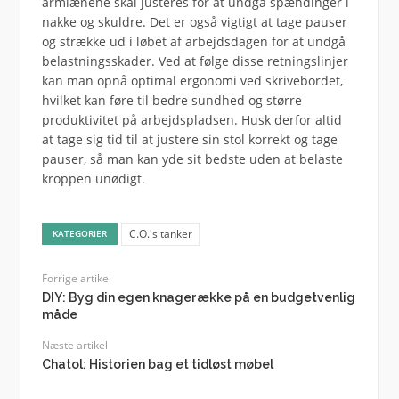
armlænene skal justeres for at undgå spændinger i
nakke og skuldre. Det er også vigtigt at tage pauser
og strække ud i løbet af arbejdsdagen for at undgå
belastningsskader. Ved at følge disse retningslinjer
kan man opnå optimal ergonomi ved skrivebordet,
hvilket kan føre til bedre sundhed og større
produktivitet på arbejdspladsen. Husk derfor altid
at tage sig tid til at justere sin stol korrekt og tage
pauser, så man kan yde sit bedste uden at belaste
kroppen unødigt.
C.O.'s tanker
KATEGORIER
Forrige artikel
DIY: Byg din egen knagerække på en budgetvenlig
måde
Næste artikel
Chatol: Historien bag et tidløst møbel