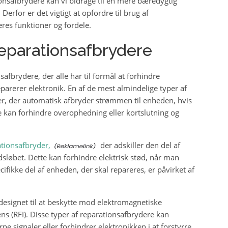
onsafbrydere kan vi bidrage til en mere bæredygtig
Derfor er det vigtigt at opfordre til brug af
res funktioner og fordele.
reparationsafbrydere
safbrydere, der alle har til formål at forhindre
parerer elektronik. En af de mest almindelige typer af
r, der automatisk afbryder strømmen til enheden, hvis
te kan forhindre overophedning eller kortslutning og
ationsafbryder,
der adskiller den del af
dsløbet. Dette kan forhindre elektrisk stød, når man
ifikke del af enheden, der skal repareres, er påvirket af
designet til at beskytte mod elektromagnetiske
ens (RFI). Disse typer af reparationsafbrydere kan
rne signaler eller forhindrer elektronikken i at forstyrre