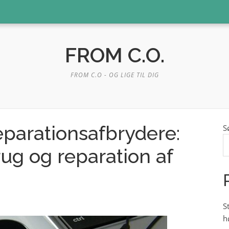
FROM C.O.
FROM C.O - OG LIGE TIL DIG
eparationsafbrydere:
S
rug og reparation af
S
h