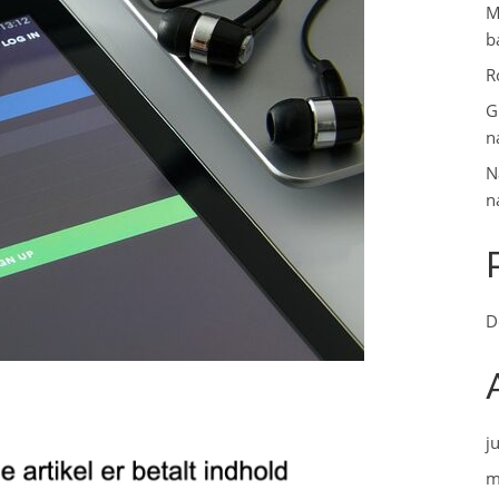
M
b
R
G
n
N
n
D
j
m