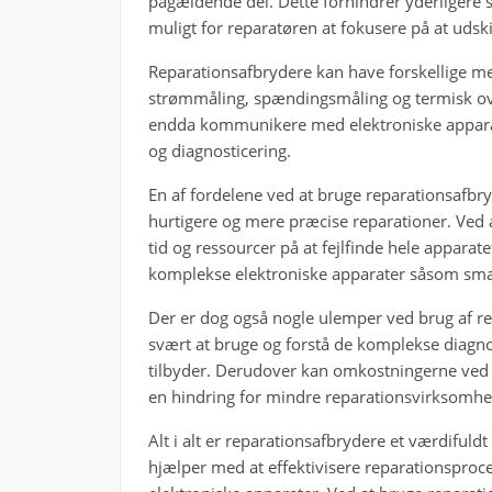
pågældende del. Dette forhindrer yderligere
muligt for reparatøren at fokusere på at udski
Reparationsafbrydere kan have forskellige met
strømmåling, spændingsmåling og termisk ov
endda kommunikere med elektroniske apparate
og diagnosticering.
En af fordelene ved at bruge reparationsafbry
hurtigere og mere præcise reparationer. Ved 
tid og ressourcer på at fejlfinde hele apparat
komplekse elektroniske apparater såsom sma
Der er dog også nogle ulemper ved brug af re
svært at bruge og forstå de komplekse diagno
tilbyder. Derudover kan omkostningerne ved 
en hindring for mindre reparationsvirksomhede
Alt i alt er reparationsafbrydere et værdifuld
hjælper med at effektivisere reparationsproc