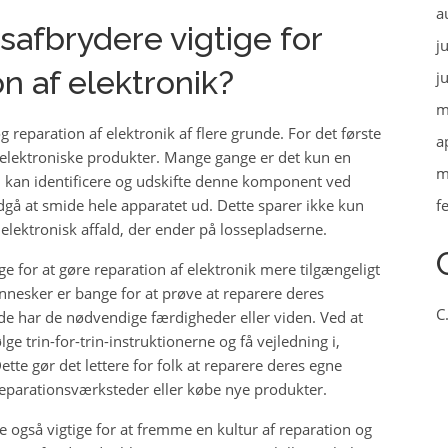
a
safbrydere vigtige for
j
n af elektronik?
j
m
 reparation af elektronik af flere grunde. For det første
a
 elektroniske produkter. Mange gange er det kun en
m
n kan identificere og udskifte denne komponent ved
gå at smide hele apparatet ud. Dette sparer ikke kun
f
ektronisk affald, der ender på lossepladserne.
e for at gøre reparation af elektronik mere tilgængeligt
nnesker er bange for at prøve at reparere deres
C
t de har de nødvendige færdigheder eller viden. Ved at
 trin-for-trin-instruktionerne og få vejledning i,
te gør det lettere for folk at reparere deres egne
reparationsværksteder eller købe nye produkter.
 også vigtige for at fremme en kultur af reparation og