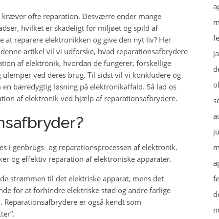
a
 og kræver ofte reparation. Desværre ender mange
m
ser, hvilket er skadeligt for miljøet og spild af
f
 at reparere elektronikken og give den nyt liv? Her
 denne artikel vil vi udforske, hvad reparationsafbrydere
j
ation af elektronik, hvordan de fungerer, forskellige
d
 ulemper ved deres brug. Til sidst vil vi konkludere og
o
 en bæredygtig løsning på elektronikaffald. Så lad os
tion af elektronik ved hjælp af reparationsafbrydere.
s
a
nsafbryder?
j
es i genbrugs- og reparationsprocessen af elektronik.
m
kker og effektiv reparation af elektroniske apparater.
a
ryde strømmen til det elektriske apparat, mens det
f
nde for at forhindre elektriske stød og andre farlige
d
n. Reparationsafbrydere er også kendt som
n
ter”.