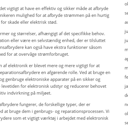
o
et vigtigt at have en effektiv og sikker måde at afbryde
s
nikeren mulighed for at afbryde strømmen på en hurtig
for skade eller elektrisk stød.
a
j
mer og størrelser, afhængigt af det specifikke behov.
tion eller være en selvstændig enhed, der er tilsluttet
j
ionsafbrydere kan også have ekstra funktioner såsom
m
ed for at overvåge strømforbruget.
a
af elektronik er blevet mere og mere vigtigt for at
m
 reparationsafbrydere en afgørende rolle. Ved at bruge en
f
og genbruge elektroniske apparater på en sikker og
 levetiden for elektronisk udstyr og reducerer behovet
j
itiv indvirkning på miljøet.
d
afbrydere fungerer, de forskellige typer, der er
n
d at bruge dem i genbrugs- og reparationsprocessen. Vi
o
rydere som et vigtigt værktøj i arbejdet med elektronisk
s