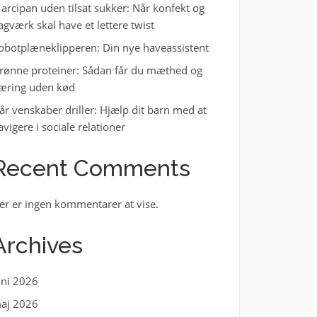
arcipan uden tilsat sukker: Når konfekt og
agværk skal have et lettere twist
obotplæneklipperen: Din nye haveassistent
rønne proteiner: Sådan får du mæthed og
æring uden kød
år venskaber driller: Hjælp dit barn med at
avigere i sociale relationer
Recent Comments
er er ingen kommentarer at vise.
Archives
uni 2026
aj 2026