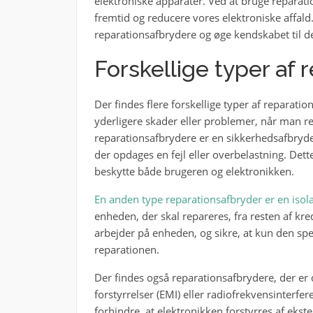
elektroniske apparater. Ved at bruge reparati
fremtid og reducere vores elektroniske affald. 
reparationsafbrydere og øge kendskabet til de
Forskellige typer af 
Der findes flere forskellige typer af reparation
yderligere skader eller problemer, når man re
reparationsafbrydere er en sikkerhedsafbryde
der opdages en fejl eller overbelastning. Det
beskytte både brugeren og elektronikken.
En anden type reparationsafbryder er en isol
enheden, der skal repareres, fra resten af kre
arbejder på enheden, og sikre, at kun den spec
reparationen.
Der findes også reparationsafbrydere, der er 
forstyrrelser (EMI) eller radiofrekvensinterfer
forhindre, at elektronikken forstyrres af ekste