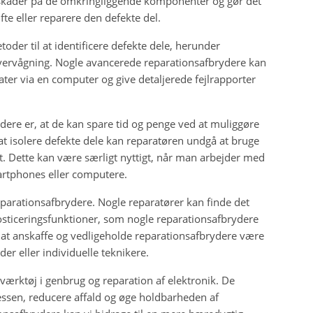
 skader på de omkringliggende komponenter og gør det
fte eller reparere den defekte del.
oder til at identificere defekte dele, herunder
ervågning. Nogle avancerede reparationsafbrydere kan
r via en computer og give detaljerede fejlrapporter
dere er, at de kan spare tid og penge ved at muliggøre
at isolere defekte dele kan reparatøren undgå at bruge
et. Dette kan være særligt nyttigt, når man arbejder med
rtphones eller computere.
parationsafbrydere. Nogle reparatører kan finde det
sticeringsfunktioner, som nogle reparationsafbrydere
at anskaffe og vedligeholde reparationsafbrydere være
r eller individuelle teknikere.
t værktøj i genbrug og reparation af elektronik. De
essen, reducere affald og øge holdbarheden af