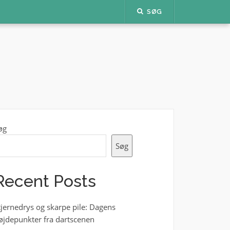
SØG
øg
Søg
Recent Posts
tjernedrys og skarpe pile: Dagens
øjdepunkter fra dartscenen