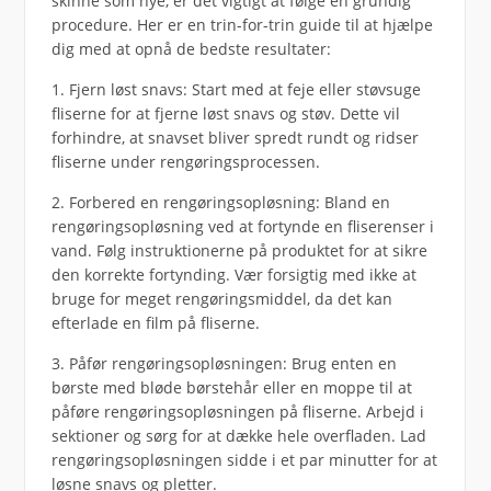
skinne som nye, er det vigtigt at følge en grundig
procedure. Her er en trin-for-trin guide til at hjælpe
dig med at opnå de bedste resultater:
1. Fjern løst snavs: Start med at feje eller støvsuge
fliserne for at fjerne løst snavs og støv. Dette vil
forhindre, at snavset bliver spredt rundt og ridser
fliserne under rengøringsprocessen.
2. Forbered en rengøringsopløsning: Bland en
rengøringsopløsning ved at fortynde en fliserenser i
vand. Følg instruktionerne på produktet for at sikre
den korrekte fortynding. Vær forsigtig med ikke at
bruge for meget rengøringsmiddel, da det kan
efterlade en film på fliserne.
3. Påfør rengøringsopløsningen: Brug enten en
børste med bløde børstehår eller en moppe til at
påføre rengøringsopløsningen på fliserne. Arbejd i
sektioner og sørg for at dække hele overfladen. Lad
rengøringsopløsningen sidde i et par minutter for at
løsne snavs og pletter.