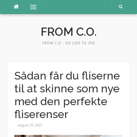
Spring
Menu
til
indhold
FROM C.O.
FROM C.O - OG LIGE TIL DIG
Sådan får du fliserne
til at skinne som nye
med den perfekte
fliserenser
august 29, 2023