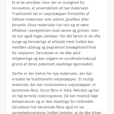
Et af de områder, hvor der er mulighed for
innovation, er anvendelsen af nye materialer.
Traditionelt set er svejsetæpper fremstillet af
ildfaste materialer som asbest, glasfiber eller
keramik. Disse materialer har vist sig at være
effektive i beskyttelsen mod varme og gnister, men
de har også nogle ulemper. For det første er de ofte
tunge og besværlige at arbejde med, hvilket kan
medføre ubehag og begrænset bevægelsesfrihed
for svejseren. Derudover er de ikke altid
miljøvenlige og kan udgøre en sundhedsrisiko på
grund af deres potentielt skadelige egenskaber.
Derfor er der behov for nye materialer, der kan
erstatte de traditionelle svejsetæpper. Et muligt
materiale, der kan revolutionere svejsetæpper, er
keramiske fibre. Disse fibre er lette, fleksible og har
en høj termisk isoleringsevne. De kan modstå høje
temperaturer og er ikke skadelige for helbredet.
Derudover har keramiske fibre også en lav
varmeledningsevne, hvilket betyder, at de ikke bliver