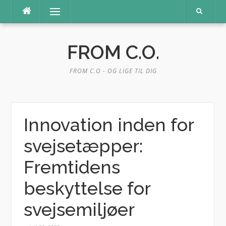
Spring
Menu
til
indhold
FROM C.O.
FROM C.O - OG LIGE TIL DIG
Innovation inden for
svejsetæpper:
Fremtidens
beskyttelse for
svejsemiljøer