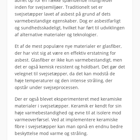
åbnet op for en række spændende muligheder
inden for svejsemiljøer. Traditionelt set er
svejsetæpper lavet af asbest på grund af dets
varmebestandige egenskaber. Dog er asbestfarligt
og sundhedsskadeligt, hvilket har ført til udviklingen
af alternative materialer og teknologier.
Et af de mest populære nye materialer er glasfiber,
der har vist sig at være en effektiv erstatning for
asbest. Glasfiber er ikke kun varmebestandigt, men
det er også kemisk resistent og holdbart. Det gør det
velegnet til svejsetæpper, da det kan modstå de
høje temperaturer og den intense stråling, der
opstår under svejseprocessen.
Der er også blevet eksperimenteret med keramiske
materialer i svejsetæpper. Keramik er kendt for sin
høje varmebestandighed og evne til at isolere mod
varmeoverførsel. Ved at implementere keramiske
fibre i svejsetæpper kan man opnå en endnu bedre
beskyttelse mod varme og stråling.