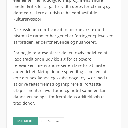
elementer i et nutidigt formsprog, mens andre
møder kritik for at gå for vidt i deres fortolkning og
dermed risikere at udviske betydningsfulde
kulturarvsspor.
Diskussionen om, hvorvidt moderne arkitektur i
historiske rammer beriger eller forringer oplevelsen
af fortiden, er derfor levende og nuanceret.
For nogle repræsenterer det en nødvendighed at
lade traditionen udvikle sig for at bevare
relevansen, mens andre ser en fare for at miste
autenticitet. Netop denne spænding – mellem at
ære det bestående og skabe noget nyt – er med til
at drive feltet fremad og inspirere til fortsatte
eksperimenter, hvor fortid og nutid sammen kan
danne grundlaget for fremtidens arkitektoniske
traditioner.
C.O.'s tanker
KATEGORIER